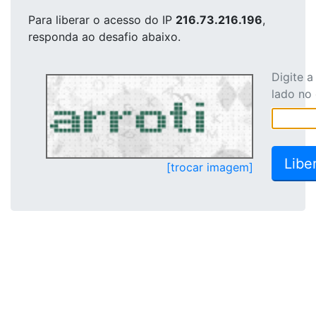
Para liberar o acesso
do IP
216.73.216.196
,
responda ao desafio abaixo.
Digite 
lado no
[trocar imagem]