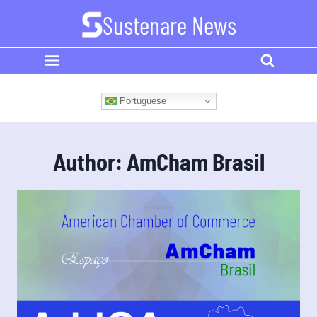
Skip
Sustenare News
to
content
Portuguese
Author: AmCham Brasil