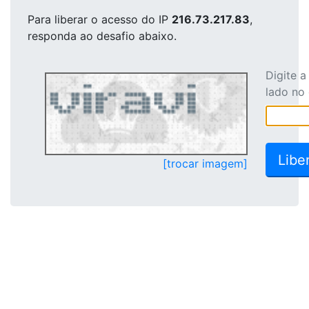
Para liberar o acesso
do IP
216.73.217.83
,
responda ao desafio abaixo.
Digite 
lado no
[trocar imagem]