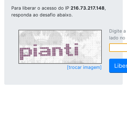
Para liberar o acesso
do IP
216.73.217.148
,
responda ao desafio abaixo.
Digite 
lado no
[trocar imagem]