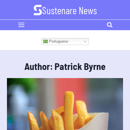
Skip
Sustenare News
to
content
Portuguese
Author: Patrick Byrne