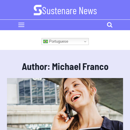
Skip
Sustenare News
to
content
Portuguese
Author: Michael Franco