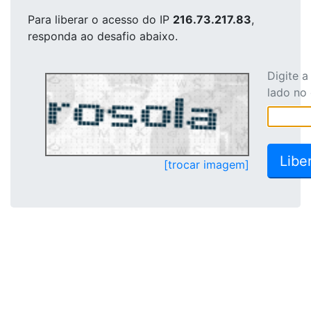
Para liberar o acesso
do IP
216.73.217.83
,
responda ao desafio abaixo.
Digite 
lado no
[trocar imagem]