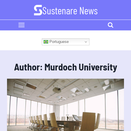
Skip
Sustenare News
to
content
Portuguese
Author: Murdoch University