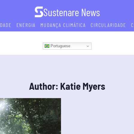
Sustenare News
IDADE
ENERGIA
MUDANÇA CLIMÁTICA
CIRCULARIDADE
C
Portuguese
Author: Katie Myers