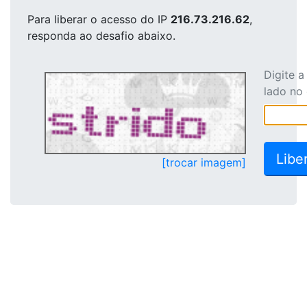
Para liberar o acesso
do IP
216.73.216.62
,
responda ao desafio abaixo.
Digite 
lado no
[trocar imagem]