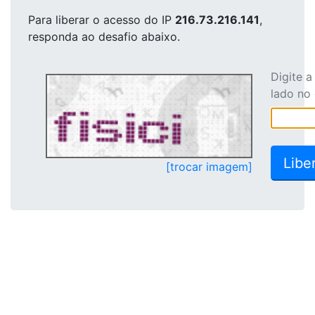
Para liberar o acesso
do IP
216.73.216.141
,
responda ao desafio abaixo.
Digite 
lado no
[trocar imagem]