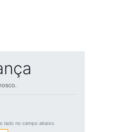
ança
nosco.
ao lado no campo abaixo