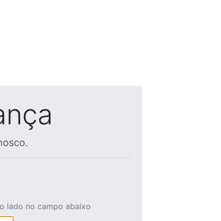
ança
nosco.
ao lado no campo abaixo