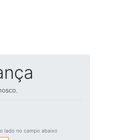
ança
nosco.
ao lado no campo abaixo