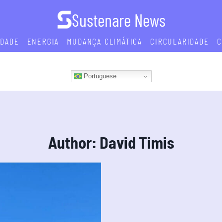
Sustenare News
IDADE
ENERGIA
MUDANÇA CLIMÁTICA
CIRCULARIDADE
C
Portuguese
Author: David Timis