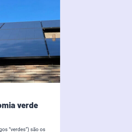
omia verde
gos “verdes”) são os