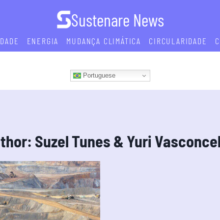
Sustenare News
IDADE
ENERGIA
MUDANÇA CLIMÁTICA
CIRCULARIDADE
C
Portuguese
thor: Suzel Tunes & Yuri Vasconce