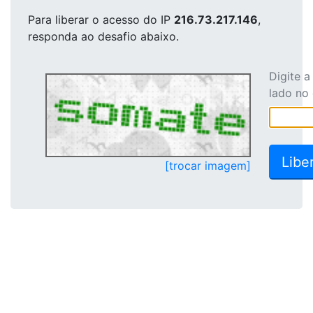
Para liberar o acesso
do IP
216.73.217.146
,
responda ao desafio abaixo.
Digite 
lado no
[trocar imagem]