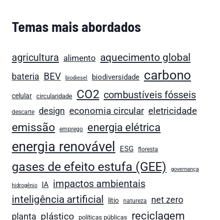
Temas mais abordados
aquecimento global
agricultura
alimento
carbono
bateria
BEV
biodiversidade
biodiesel
CO2
combustíveis fósseis
celular
circularidade
economia circular
design
eletricidade
descarte
emissão
energia elétrica
emprego
energia renovável
ESG
floresta
gases de efeito estufa (GEE)
governança
impactos ambientais
IA
hidrogênio
inteligência artificial
net zero
lítio
natureza
reciclagem
plástico
planta
políticas públicas