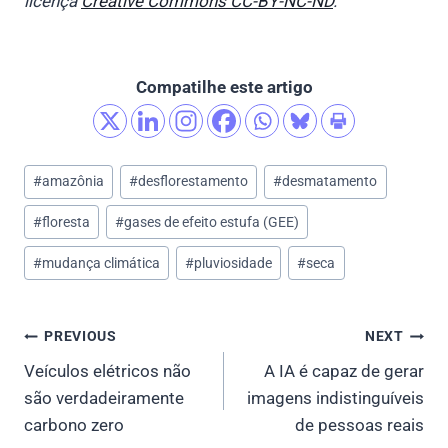
licença
Creative Commons CC-BY-NC-ND
.
Compatilhe este artigo
Post
#
amazônia
#
desflorestamento
#
desmatamento
Tags:
#
floresta
#
gases de efeito estufa (GEE)
#
mudança climática
#
pluviosidade
#
seca
Post
PREVIOUS
NEXT
Veículos elétricos não
A IA é capaz de gerar
navigation
são verdadeiramente
imagens indistinguíveis
carbono zero
de pessoas reais