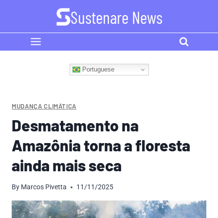
Skip
Sustenare News
to
content
Portuguese
MUDANÇA CLIMÁTICA
Desmatamento na
Amazônia torna a floresta
ainda mais seca
By
Marcos Pivetta
11/11/2025