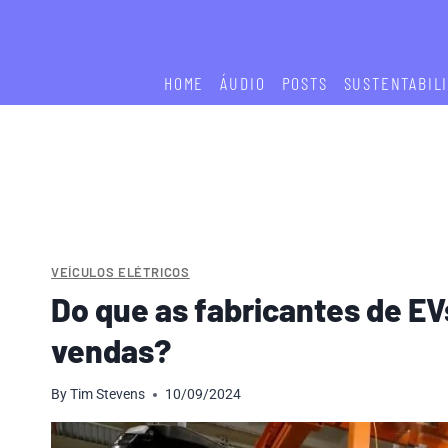
Skip
to
content
HOME
ÁUDIO
POSTS
SUSTENTABIL
VEÍCULOS ELÉTRICOS
Do que as fabricantes de E
vendas?
By
Tim Stevens
10/09/2024