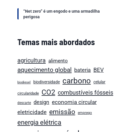
“Net zero” é um engodo e uma armadilha
perigosa
Temas mais abordados
agricultura
alimento
aquecimento global
bateria
BEV
carbono
biodiversidade
celular
biodiesel
CO2
combustíveis fósseis
circularidade
economia circular
design
descarte
emissão
eletricidade
emprego
energia elétrica