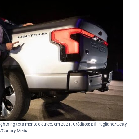
htning totalmente elétrico, em 2021. Créditos: Bill Pugliano/Getty
/Canary Media.