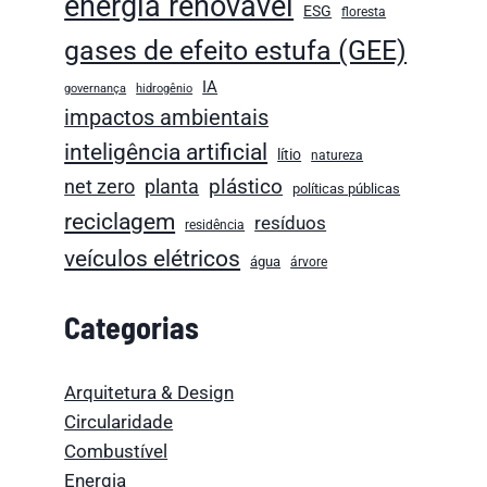
energia renovável
ESG
floresta
gases de efeito estufa (GEE)
IA
governança
hidrogênio
impactos ambientais
inteligência artificial
lítio
natureza
plástico
net zero
planta
políticas públicas
reciclagem
resíduos
residência
veículos elétricos
água
árvore
Categorias
Arquitetura & Design
Circularidade
Combustível
Energia