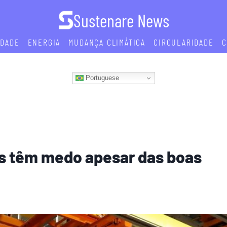
Sustenare News
IDADE
ENERGIA
MUDANÇA CLIMÁTICA
CIRCULARIDADE
C
Portuguese
Vs têm medo apesar das boas