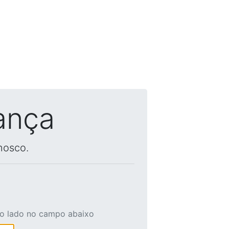
ança
nosco.
ao lado no campo abaixo