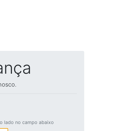
ança
nosco.
ao lado no campo abaixo