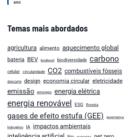
ano
Temas mais abordados
aquecimento global
agricultura
alimento
carbono
bateria
BEV
biodiversidade
biodiesel
CO2
combustíveis fósseis
celular
circularidade
economia circular
design
eletricidade
descarte
emissão
energia elétrica
emprego
energia renovável
ESG
floresta
gases de efeito estufa (GEE)
governança
impactos ambientais
IA
hidrogênio
inteligência artificial
net zero
lítio
natureza