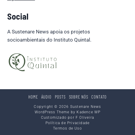
Social
A Sustenare News apoia os projetos
socioambientais do Instituto Quintal.
HOME
ÁUDIO
POSTS
SOBRE NÓS
CONTATO
Copyright © 2026 Sustenare News
WordPress Theme by
Kadence WP
Customizado por F Oliveira
Política de Privacidade
Termos de Uso