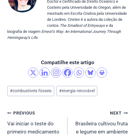
Doctor e Certificado de Direito Oceânico e
Costeiro pela Universidade do Oregon, além de
mestrado em Escrita Criativa pela Universidade
de Londres. Cristen é a autora da coleção de
contos
The Smallest of Entryways
e da
biografia de viagem
Ernest’s Way: An International Journey Through
Hemingway’s Life.
Compatilhe este artigo
Post
#
combustíveis fósseis
#
energia renovável
Tags:
Post
PREVIOUS
NEXT
Vai iniciar o teste do
Brasileira cultivou fruta
navigation
primeiro medicamento
e legume em ambiente