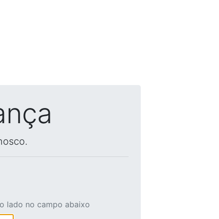
ança
nosco.
ao lado no campo abaixo