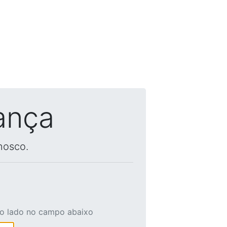
ança
nosco.
ao lado no campo abaixo