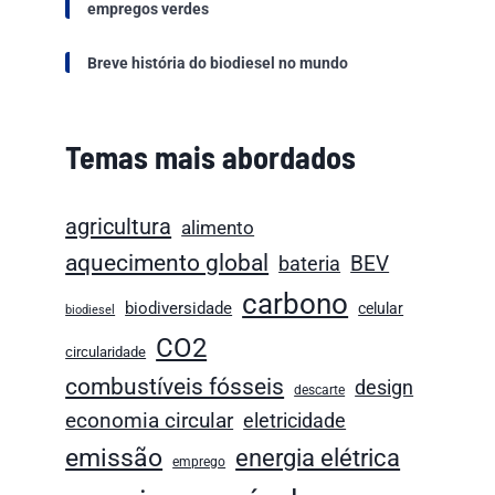
empregos verdes
Breve história do biodiesel no mundo
Temas mais abordados
agricultura
alimento
aquecimento global
BEV
bateria
carbono
biodiversidade
celular
biodiesel
CO2
circularidade
combustíveis fósseis
design
descarte
economia circular
eletricidade
emissão
energia elétrica
emprego