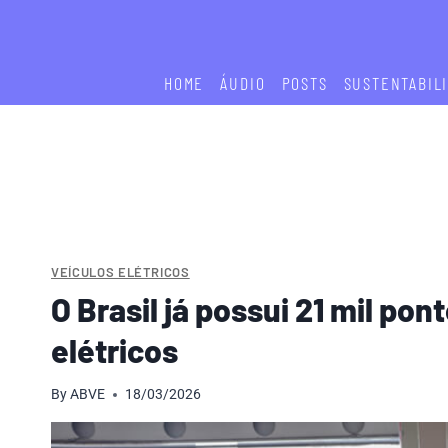
Skip
to
content
HOME
ÁUDIO
POSTS
SUSTENTABIL
VEÍCULOS ELÉTRICOS
O Brasil já possui 21 mil pon
elétricos
By
ABVE
18/03/2026