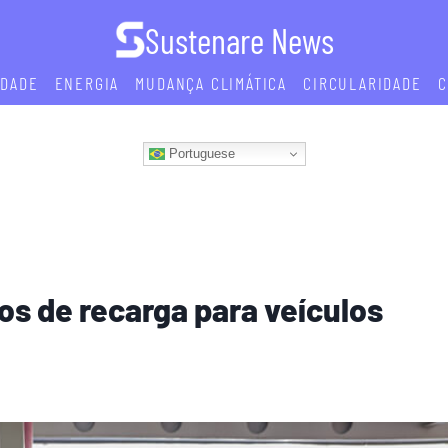
Sustenare News
IDADE
ENERGIA
MUDANÇA CLIMÁTICA
CIRCULARIDADE
C
Portuguese
tos de recarga para veículos