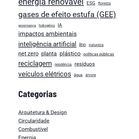
energia renovável
ESG
floresta
gases de efeito estufa (GEE)
IA
governança
hidrogênio
impactos ambientais
inteligência artificial
lítio
natureza
plástico
net zero
planta
políticas públicas
reciclagem
resíduos
residência
veículos elétricos
água
árvore
Categorias
Arquitetura & Design
Circularidade
Combustível
Energia