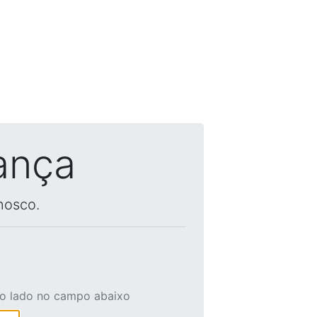
ança
nosco.
ao lado no campo abaixo