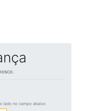
ança
nosco.
ao lado no campo abaixo