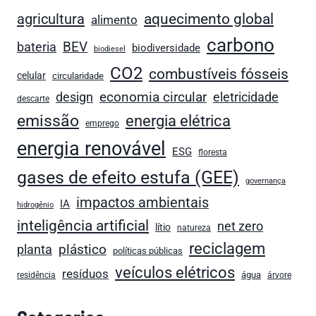
aquecimento global
agricultura
alimento
carbono
BEV
bateria
biodiversidade
biodiesel
CO2
combustíveis fósseis
celular
circularidade
economia circular
design
eletricidade
descarte
emissão
energia elétrica
emprego
energia renovável
ESG
floresta
gases de efeito estufa (GEE)
governança
impactos ambientais
IA
hidrogênio
inteligência artificial
net zero
lítio
natureza
reciclagem
plástico
planta
políticas públicas
veículos elétricos
resíduos
água
residência
árvore