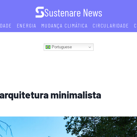
Sustenare News
IDADE
ENERGIA
MUDANÇA CLIMÁTICA
CIRCULARIDADE
C
Portuguese
 arquitetura minimalista