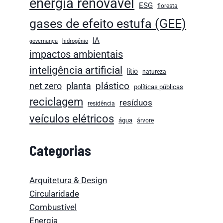
energia renovável
ESG
floresta
gases de efeito estufa (GEE)
IA
governança
hidrogênio
impactos ambientais
inteligência artificial
lítio
natureza
plástico
net zero
planta
políticas públicas
reciclagem
resíduos
residência
veículos elétricos
água
árvore
Categorias
Arquitetura & Design
Circularidade
Combustível
Energia