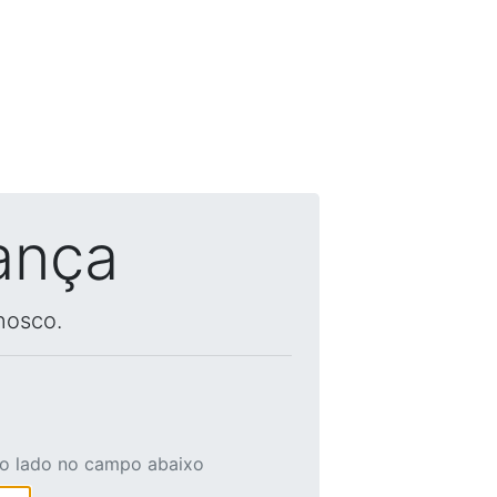
ança
nosco.
ao lado no campo abaixo