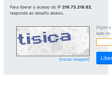
Para liberar o acesso
do IP
216.73.216.62
,
responda ao desafio abaixo.
Digite 
lado no
[trocar imagem]