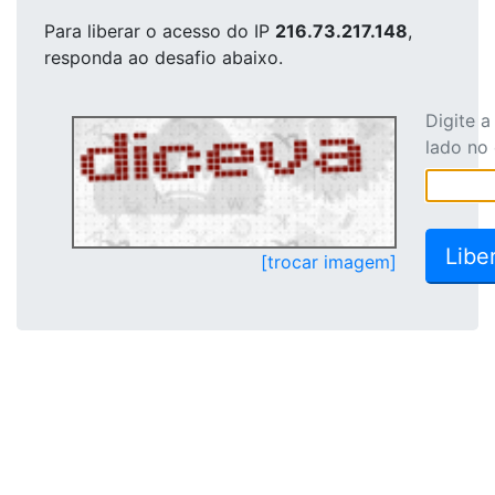
Para liberar o acesso
do IP
216.73.217.148
,
responda ao desafio abaixo.
Digite 
lado no
[trocar imagem]