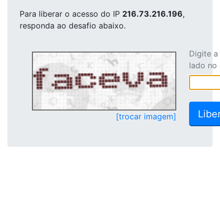
Para liberar o acesso
do IP
216.73.216.196
,
responda ao desafio abaixo.
Digite 
lado no
[trocar imagem]