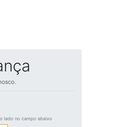
ança
nosco.
ao lado no campo abaixo