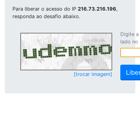
Para liberar o acesso
do IP
216.73.216.196
,
responda ao desafio abaixo.
Digite 
lado no
[trocar imagem]