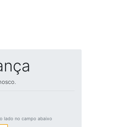
ança
nosco.
ao lado no campo abaixo