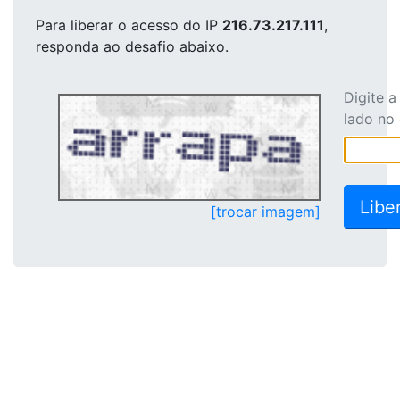
Para liberar o acesso
do IP
216.73.217.111
,
responda ao desafio abaixo.
Digite 
lado no
[trocar imagem]