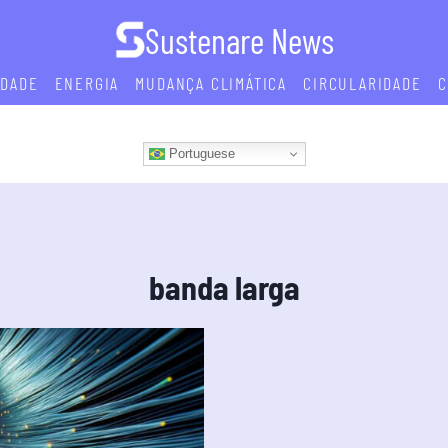
Sustenare News
IDADE
ENERGIA
MUDANÇA CLIMÁTICA
CIRCULARIDADE
C
Portuguese
banda larga