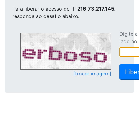
Para liberar o acesso
do IP
216.73.217.145
,
responda ao desafio abaixo.
Digite 
lado no
[trocar imagem]