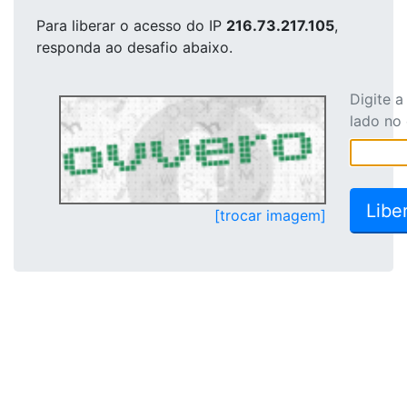
Para liberar o acesso
do IP
216.73.217.105
,
responda ao desafio abaixo.
Digite 
lado no
[trocar imagem]