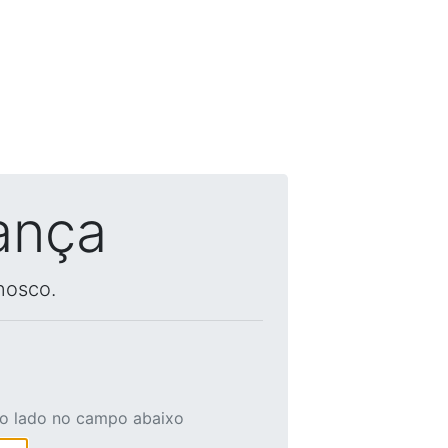
ança
nosco.
ao lado no campo abaixo