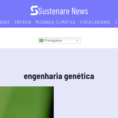
Sustenare News
IDADE
ENERGIA
MUDANÇA CLIMÁTICA
CIRCULARIDADE
C
Portuguese
engenharia genética