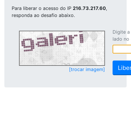
Para liberar o acesso
do IP
216.73.217.60
,
responda ao desafio abaixo.
Digite 
lado no
[trocar imagem]