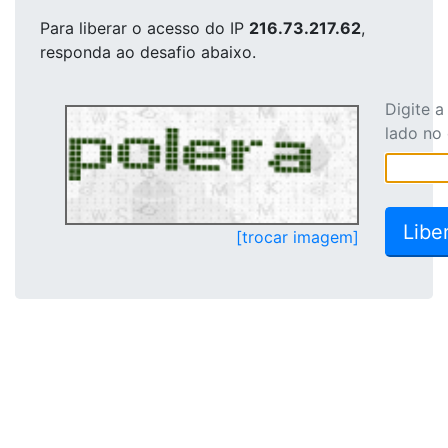
Para liberar o acesso
do IP
216.73.217.62
,
responda ao desafio abaixo.
Digite 
lado no
[trocar imagem]