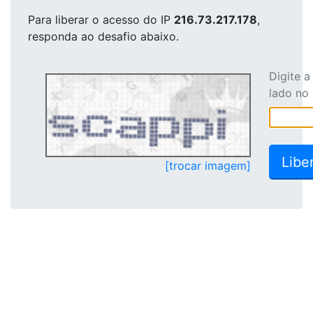
Para liberar o acesso
do IP
216.73.217.178
,
responda ao desafio abaixo.
Digite 
lado no
[trocar imagem]