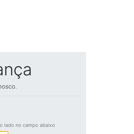
ança
nosco.
ao lado no campo abaixo