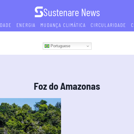
Sustenare News
IDADE
ENERGIA
MUDANÇA CLIMÁTICA
CIRCULARIDADE
C
Portuguese
Foz do Amazonas