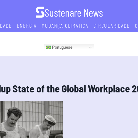
Sustenare News
IDADE
ENERGIA
MUDANÇA CLIMÁTICA
CIRCULARIDADE
C
Portuguese
lup State of the Global Workplace 