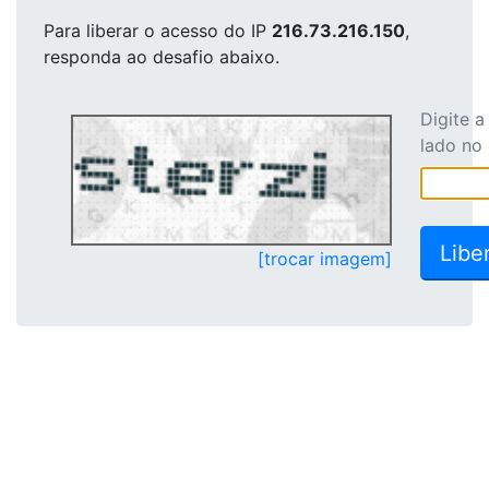
Para liberar o acesso
do IP
216.73.216.150
,
responda ao desafio abaixo.
Digite 
lado no
[trocar imagem]