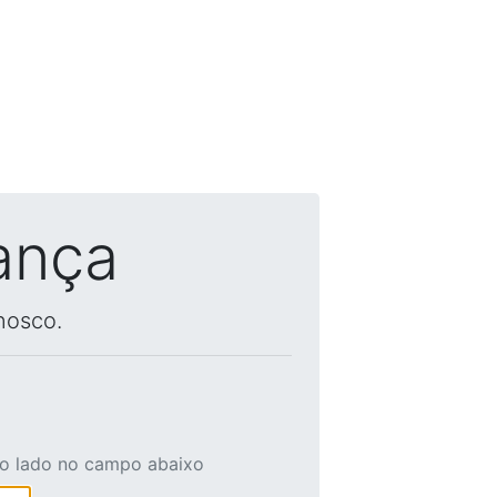
ança
nosco.
ao lado no campo abaixo